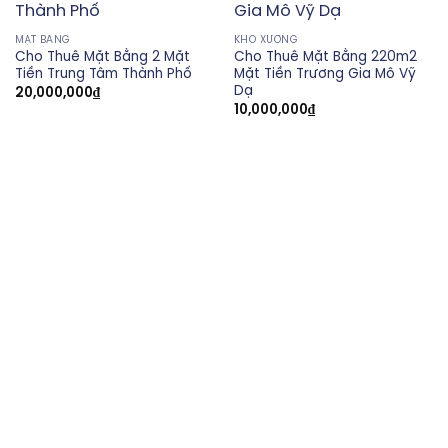
MẶT BẰNG
KHO XƯỞNG
Cho Thuê Mặt Bằng 2 Mặt
Cho Thuê Mặt Bằng 220m2
Tiền Trung Tâm Thành Phố
Mặt Tiền Trương Gia Mô Vỹ
Dạ
20,000,000
₫
10,000,000
₫
ACA GROUP
không ngừng nỗ lực nâng cao chất lượng dịch
vụ tận tâm và chuyên nghiệp, từng bước chinh phục sự tin
tưởng và hài lòng của khách hàng, tạo nên những giá trị bền
vững cho khách hàng và đối tác.