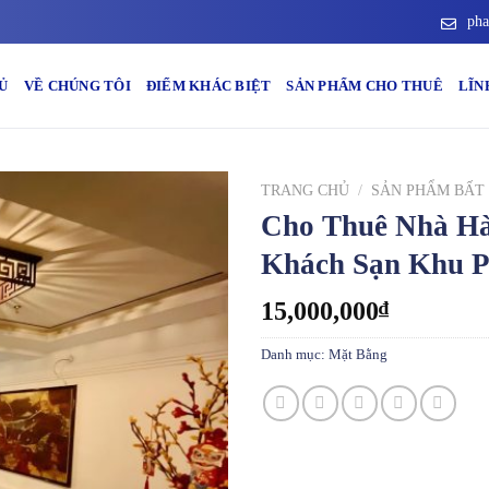
pha
Ủ
VỀ CHÚNG TÔI
ĐIỂM KHÁC BIỆT
SẢN PHẨM CHO THUÊ
LĨN
TRANG CHỦ
/
SẢN PHẨM BẤT
Cho Thuê Nhà Hà
Khách Sạn Khu P
15,000,000
₫
Danh mục:
Mặt Bằng