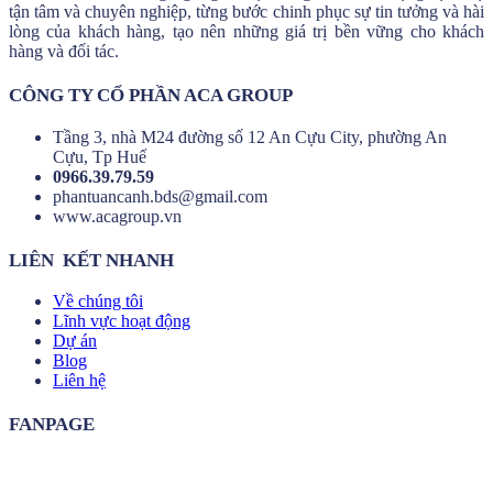
tận tâm và chuyên nghiệp, từng bước chinh phục sự tin tưởng và hài
lòng của khách hàng, tạo nên những giá trị bền vững cho khách
hàng và đối tác.
CÔNG TY CỔ PHẦN ACA GROUP
Tầng 3, nhà M24 đường số 12 An Cựu City, phường An
Cựu, Tp Huế
0966.39.79.59
phantuancanh.bds@gmail.com
www.acagroup.vn
LIÊN KẾT NHANH
Về chúng tôi
Lĩnh vực hoạt động
Dự án
Blog
Liên hệ
FANPAGE