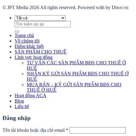
© JPT Media 2026 All rights reserved. Powered with by Diwe.vn
Tìm
kiếm:
Trang chủ
Về chúng tôi
Điểm khác biệt
SẢN PHẨM CHO THUÊ
Lĩnh vực hoạt động
TƯ VẤN CÁC SẢN PHẨM BĐS CHO THUÊ Ở
HUẾ
NHẬN KÝ GỬI SẢN PHẨM BĐS CHO THUÊ Ở
HUẾ
MUA BÁN – KÝ GỬI SẢN PHẨM BĐS CHO
THUÊ Ở HUẾ
Hoạt động ACA
Blog
Liên hệ
Đăng nhập
Bắt
Tên tài khoản hoặc địa chỉ email
*
buộc