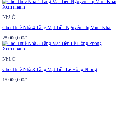
Xem nhanh
Nhà Ở
Cho Thuê Nhà 4 Tầng Mặt Tiền Nguyễn Thị Minh Khai
28,000,000
₫
Xem nhanh
Nhà Ở
Cho Thuê Nhà 3 Tầng Mặt Tiền Lê Hồng Phong
15,000,000
₫
Hãy để ACA Group tìm kiếm giải pháp
giúp bạn!
Vui lòng để lại Email hoặc Số điện thoại, chúng tôi sẽ liên hệ
ngay với bạn.