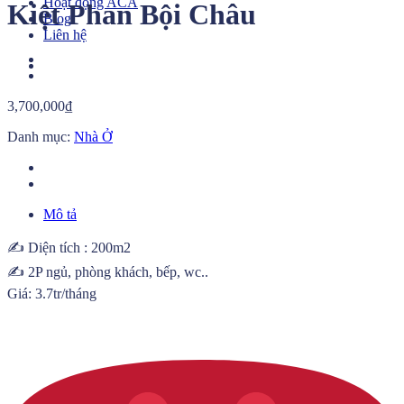
Hoạt động ACA
Kiệt Phan Bội Châu
Blog
Liên hệ
3,700,000
₫
Danh mục:
Nhà Ở
Mô tả
✍️ Diện tích : 200m2
✍️ 2P ngủ, phòng khách, bếp, wc..
Giá: 3.7tr/tháng