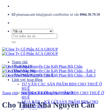
Bỏ
qua
nội
phantuancanh.bds@gmail.com
Hotline tư vấn
0966.39.79.59
dung
Tìm
kiếm:
Trang chủ
Về chúng tôi
Điểm khác biệt
SẢN PHẨM CHO THUÊ
Lĩnh vực hoạt động
TƯ VẤN CÁC SẢN PHẨM BĐS CHO THUÊ Ở
HUẾ
Trang chủ
/
Sản Phẩm Bất Động Sản
NHẬN KÝ GỬI SẢN PHẨM BĐS CHO THUÊ Ở
/
Nhà Ở
HUẾ
MUA BÁN – KÝ GỬI SẢN PHẨM BĐS CHO
Cho Thuê Nhà Nguyên Căn
THUÊ Ở HUẾ