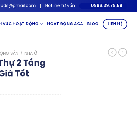
.bds@gmail.com
Hotline tư vấn
0966.39.79.59
NH VỰC HOẠT ĐỘNG
HOẠT ĐỘNG ACA
BLOG
LIÊN HỆ
ĐỘNG SẢN
/
NHÀ Ở
Thự 2 Tầng
Giá Tốt