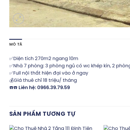
MÔ TẢ
✅Diện tích 270m2 ngang 10m
✅Nhà 7 phòng: 3 phòng ngủ có wc khép kín, 2 phòng
✅Full nội thất hiện đại vào ở ngay
💰Giá thuê chỉ 18 triệu/ tháng
☎️☎️
Liên hệ: 0966.39.79.59
SẢN PHẨM TƯƠNG TỰ