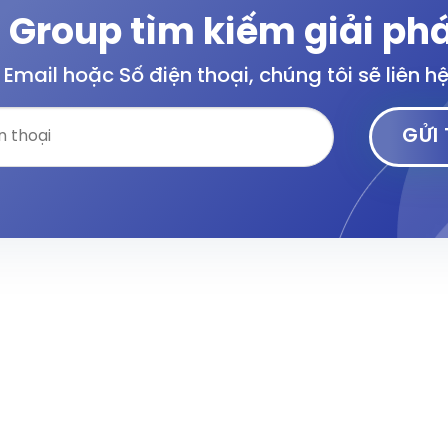
 Group tìm kiếm giải phá
i Email hoặc Số điện thoại, chúng tôi sẽ liên h
CỔ PHẦN ACA GROUP
LIÊN KẾT NHANH
hà M24 đường số 12 An Cựu
Về chúng tôi
ờng An Cựu, Tp Huế
Lĩnh vực hoạt động
9.59
Dự án