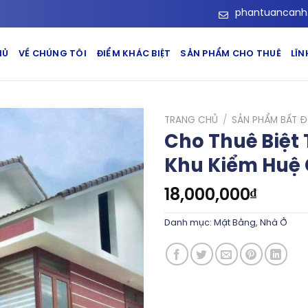
phantuancanh
HỦ
VỀ CHÚNG TÔI
ĐIỂM KHÁC BIỆT
SẢN PHẨM CHO THUÊ
LĨ
TRANG CHỦ
/
SẢN PHẨM BẤT 
Cho Thuê Biệt 
Khu Kiểm Huệ 
18,000,000
₫
Danh mục:
Mặt Bằng
,
Nhà Ở