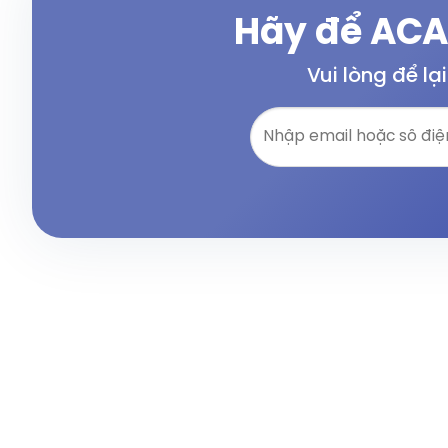
Hãy để ACA
Vui lòng để lạ
CÔNG TY 
ACA GROUP
không ngừng nỗ lực nâng cao
Tầng 3, n
chất lượng dịch vụ tận tâm và chuyên
City, phư
nghiệp, từng bước chinh phục sự tin tưởng
0966.39.7
và hài lòng của khách hàng, tạo nên những