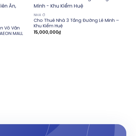
NHÀ Ở
Cho Thuê Nhà 3 Tầng Đường Lê Minh –
Khu Kiểm Huệ
ền Võ Văn
15,000,000
₫
 AEON MALL
N
C
4