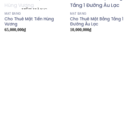
HẾT HÀNG
MẶT BẰNG
MẶT BẰNG
Cho Thuê Mặt Tiền Hùng
Cho Thuê Mặt Bằng Tầng 1
Vương
Đường Âu Lạc
65,000,000
₫
10,000,000
₫
ACA GROUP
không ngừng nỗ lực nâng cao chất lượng dịch
vụ tận tâm và chuyên nghiệp, từng bước chinh phục sự tin