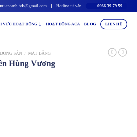
ntuancanh.bds@gmail.com
Hotline tư vấn
0966.39.79.59
H VỰC HOẠT ĐỘNG
HOẠT ĐỘNG ACA
BLOG
LIÊN HỆ
 ĐỘNG SẢN
/
MẶT BẰNG
ền Hùng Vương