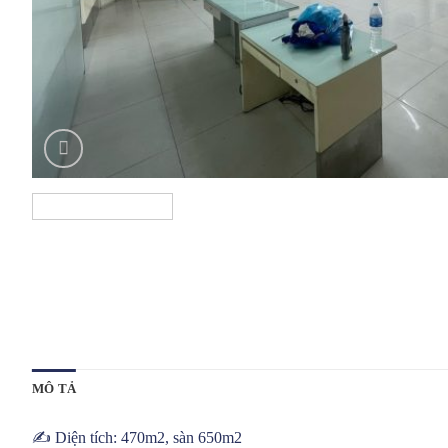
MÔ TẢ
✍️ Diện tích: 470m2, sàn 650m2