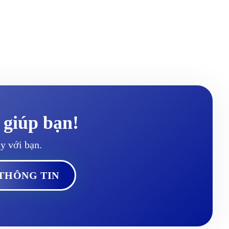
M
C
H
3
 giúp bạn!
ay với bạn.