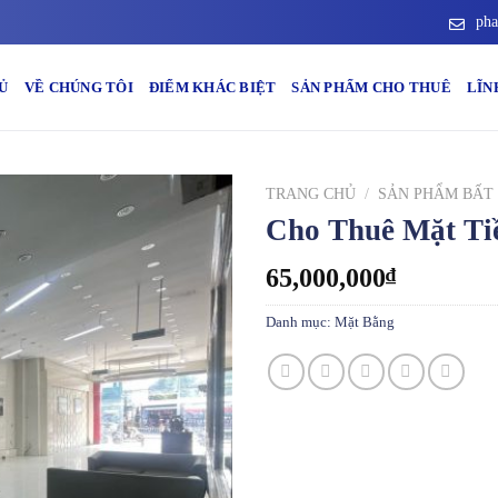
pha
Ủ
VỀ CHÚNG TÔI
ĐIỂM KHÁC BIỆT
SẢN PHẨM CHO THUÊ
LĨN
TRANG CHỦ
/
SẢN PHẨM BẤT
Cho Thuê Mặt Ti
65,000,000
₫
Danh mục:
Mặt Bằng