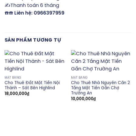
✍️Thanh toán 6 tháng
☎️☎️
Liên hệ: 0966397959
SẢN PHẨM TƯƠNG TỰ
MẶT BẰNG
MẶT BẰNG
Cho Thuê Đất Mặt Tiền Nội
Cho Thuê Nhà Nguyên Căn 2
Thành – Sát Bên Highlind
Tầng Mặt Tiền Gần Chợ
Trường An
18,000,000
₫
10,000,000
₫