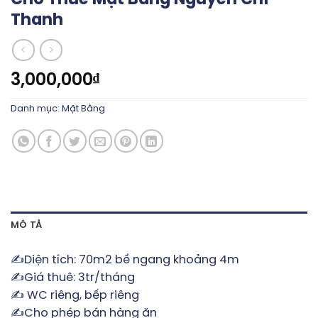
Thanh
3,000,000
₫
Danh mục:
Mặt Bằng
MÔ TẢ
✍️Diện tích: 70m2 bề ngang khoảng 4m
✍️Giá thuê: 3tr/tháng
✍️ WC riêng, bếp riêng
✍️Cho phép bán hàng ăn