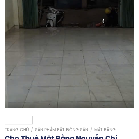
TRANG CHỦ
/
SẢN PHẨM BẤT ĐỘNG SẢN
/
MẶT BẰNG
Cho Thuê Mặt Bằng Nguyễn Chí