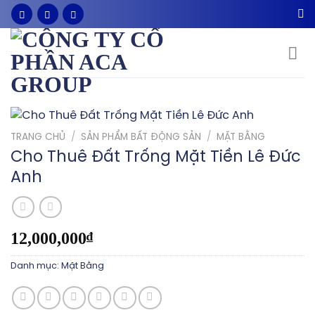
Bỏ
qua
nội
dung
TRANG CHỦ
/
SẢN PHẨM BẤT ĐỘNG SẢN
/
MẶT BẰNG
Cho Thuê Đất Trống Mặt Tiền Lê Đức
Anh
12,000,000
₫
Danh mục:
Mặt Bằng